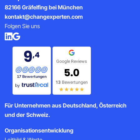
82166 Gräfelfing bei München
kontakt@changexperten.com
Folgen Sie uns
9
,4
Google Reviews
5.0
17 Bewertungen
13
Bewertungen
by
Für Unternehmen aus Deutschland, Österreich
und der Schweiz.
Organisationsentwicklung
Leitbild & Werte