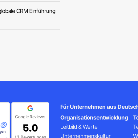
lobale CRM Einführung
Für Unternehmen aus Deutschl
Google Reviews
Organisationsentwicklung
T
5.0
Leitbild & Werte
T
gen
Unternehmenskultur
W
13
Bewertungen