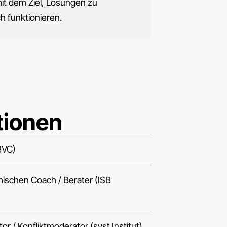
it dem Ziel, Lösungen zu
ch funktionieren.
tionen
BVC)
ischen Coach / Berater (ISB
tor / Konfliktmoderator (syst Institut)