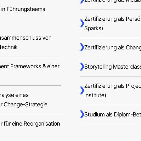
 in Führungsteams
Zertifizierung als Persö
Sparks)
Zusammenschluss von
technik
Zertifizierung als Ch
ent Frameworks & einer
Storytelling Mastercla
Zertifizierung als Pro
nalyse eines
Institute)
er Change-Strategie
Studium als Diplom-Be
r für eine Reorganisation