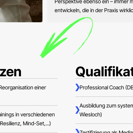
Perspektive ebenso ein – immer m
entwickeln, die in der Praxis wirkli
nzen
Qualifika
eorganisation einer
Professional Coach (D
Ausbildung zum system
inings in verschiedenen
Wiesloch)
silienz, Mind-Set,...)
Zertifizierung als Media