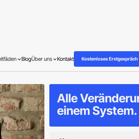
redel
eitfäden
Blog
Über uns
Kontakt
Kostenloses Erstgespräch
Alle Veränderu
einem System.