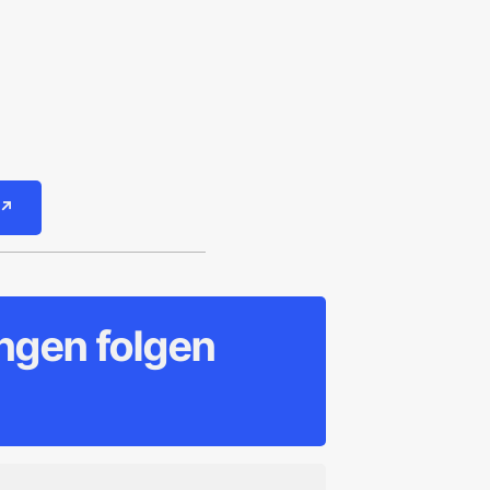
 ↗
ngen folgen