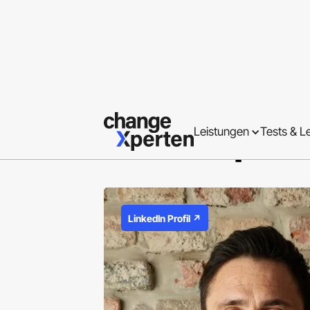
Experte
Christoph G
Leistungen
Tests & L
LinkedIn Profil ↗