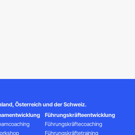
and, Österreich und der Schweiz.
eamentwicklung
Führungskräfteentwicklung
eamcoaching
Führungskräftecoaching
orkshop
Führungskräftetraining