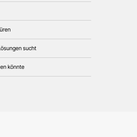
püren
 Lösungen sucht
sten könnte