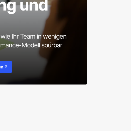
ng und
, wie Ihr Team in wenigen
rmance-Modell spürbar
en ↗