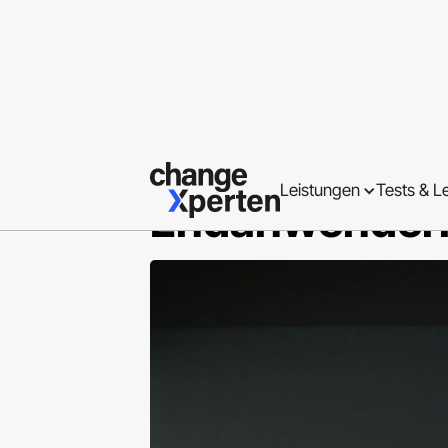
Erhöhung der 
Leistungen
Tests & L
Endanwender