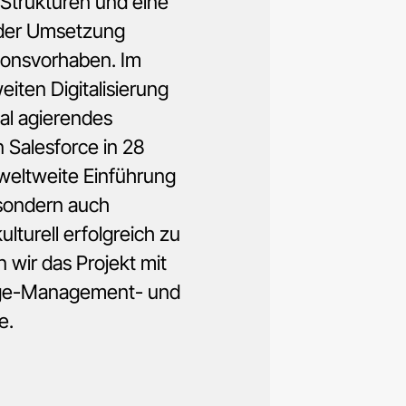
Strukturen und eine
 der Umsetzung
tionsvorhaben. Im
iten Digitalisierung
nal agierendes
Salesforce in 28
weltweite Einführung
 sondern auch
ulturell erfolgreich zu
n wir das Projekt mit
nge-Management- und
e.