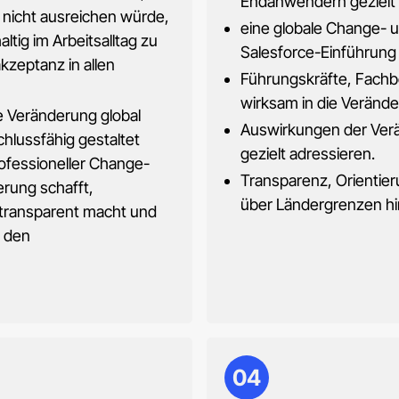
Endanwendern gezielt
n nicht ausreichen würde,
eine globale Change- u
ig im Arbeitsalltag zu
Salesforce-Einführung 
zeptanz in allen
Führungskräfte, Fachbe
wirksam in die Verände
ie Veränderung global
Auswirkungen der Verä
chlussfähig gestaltet
gezielt adressieren.
ofessioneller Change-
Transparenz, Orientie
rung schafft,
über Ländergrenzen hi
transparent macht und
n den
04