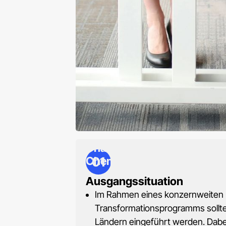
Change Management Beglei
01
Chemieunternehmen
Ausgangssituation
Im Rahmen eines konzernweiten
Transformationsprogramms sollte
Ländern eingeführt werden. Dabe