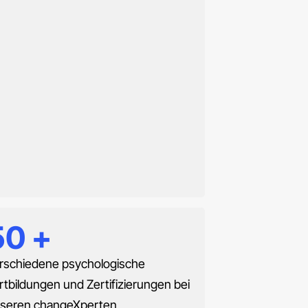
50
+
rschiedene psychologische
rtbildungen und Zertifizierungen bei
seren changeXperten