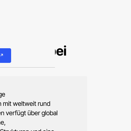
ues CRM bei
 ↗
ige
mit weltweit rund
n verfügt über global
he,