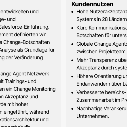
Kundennutzen
entwickelten und
Hohe Nutzerakzeptanz
nge- und
Systems in 28 Ländern
Salesforce-Einführung.
Klare Kommunikationsa
ent definierten wir
Botschaften für unters
ale Change-Botschaften
Globale Change Agent
nalyse als Grundlage für
zwischen Projektteam
ung der Veränderung
Mehr Transparenz über
Akzeptanz durch syste
Change Agent Netzwerk
Höhere Orientierung u
mit Trainings- und
Endanwendern über Lä
en ein Change Monitoring
Verbesserte bereichs-
on Akzeptanz und
Zusammenarbeit im Pro
de mit hoher
Nachhaltige Veranker
en eingeführt, während
Unternehmen.
ationsarchitektur und