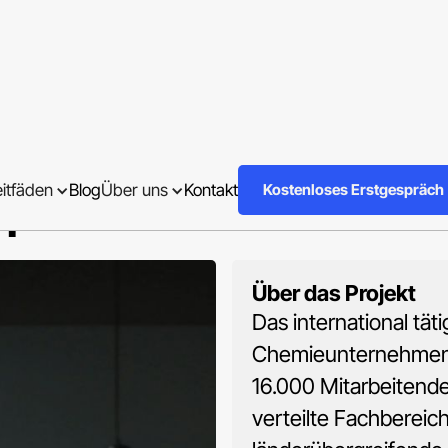
Akzeptanz für ein ne
eitfäden
Blog
Über uns
Kontakt
Kostenloses Erstgespräch
n
Über das Projekt
Das international tät
Chemieunternehmen 
16.000 Mitarbeitende
verteilte Fachbereic