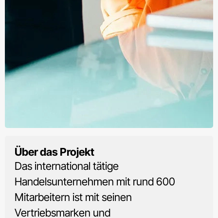
Führungskräftetraining im Fach- und
Über das Projekt
Einzelhandel
Das international tätige
Handelsunternehmen mit rund 600
Mitarbeitern ist mit seinen
Vertriebsmarken und