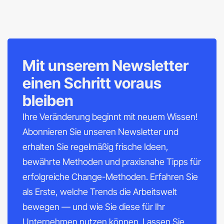
Mit unserem Newsletter
einen Schritt voraus
bleiben
Ihre Veränderung beginnt mit neuem Wissen!
Abonnieren Sie unseren Newsletter und
erhalten Sie regelmäßig frische Ideen,
bewährte Methoden und praxisnahe Tipps für
erfolgreiche Change-Methoden. Erfahren Sie
als Erste, welche Trends die Arbeitswelt
bewegen — und wie Sie diese für Ihr
Unternehmen nutzen können. Lassen Sie