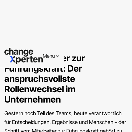
Führungskräfteentwicklung
Vom Mitarbeiter zur
Menü
Führungskraft: Der
anspruchsvollste
Rollenwechsel im
Unternehmen
Gestern noch Teil des Teams, heute verantwortlich
für Entscheidungen, Ergebnisse und Menschen – der
Schritt vom Mitarbeiter zur Führungskraft gehört zu